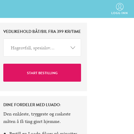
LOGG INN
VEDLIKEHOLD BÅT/BIL FRA 399 KR/TIME
Hageavfall, spesialavfall,..
DINE FORDELER MED LUADO:
Den enkleste, tryggeste og raskeste
måten å få ting gjort hjemme.
Bestill en Luado-fikser på minutter