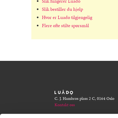
Slik fungerer Luado
Slik bestiller du hjelp
Hvor er Luado tilgjengelig
Flere ofte stilte spørsmål
C. J. Hambros plass 2 C, 0164 Oslo
Kontakt oss