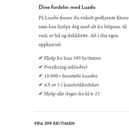
Dine fordeler med Luado
På Luado finner du enkelt godkjente fikser
som kan hjelpe deg med alt fra båtpuss, til
vask av bil og dekkbytte. Alt i din egen
oppkjørsel.
✔︎ Hjelp fra kun 399 kr/timen
✔︎ Forsikring inkludert
✔︎ 10.000+ fornøyde kunder
✔︎ 4.9 av 5 i kundetilfredshet
✔︎ Hjelp alle dager fra kl 6-23
FRA 399 KR/TIMEN