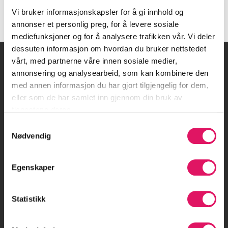
Vi bruker informasjonskapsler for å gi innhold og
annonser et personlig preg, for å levere sosiale
mediefunksjoner og for å analysere trafikken vår. Vi deler
dessuten informasjon om hvordan du bruker nettstedet
vårt, med partnerne våre innen sosiale medier,
annonsering og analysearbeid, som kan kombinere den
med annen informasjon du har gjort tilgjengelig for dem,
eller som de har samlet inn gjennom din bruk av
tjenestene deres.
C. J. Hambros plass 2 C, 0164 Oslo
Kontakt oss
Samtykkevalg
Nødvendig
Egenskaper
Om Luado
Statistikk
Jobb i Luado
Bli partner