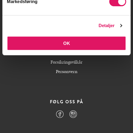
Markedsføring
Bedriftsoppdrag
For Borettslag/sameier
Detaljer
Blogg
Nyhetsbrev
OK
Brukervilkår
Forsikringsvilkår
Personvern
FØLG OSS PÅ