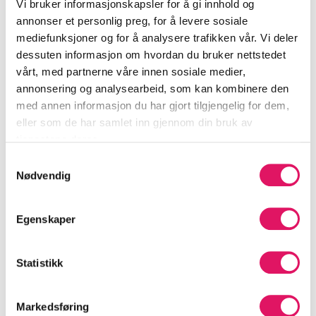
Vi bruker informasjonskapsler for å gi innhold og
annonser et personlig preg, for å levere sosiale
mediefunksjoner og for å analysere trafikken vår. Vi deler
dessuten informasjon om hvordan du bruker nettstedet
vårt, med partnerne våre innen sosiale medier,
annonsering og analysearbeid, som kan kombinere den
med annen informasjon du har gjort tilgjengelig for dem,
eller som de har samlet inn gjennom din bruk av
tjenestene deres.
Samtykkevalg
Nødvendig
Slik virker det
Egenskaper
Bestill hjelp på noen minutter i
Luado-appen
eller
via
nettsiden
.
Statistikk
Markedsføring