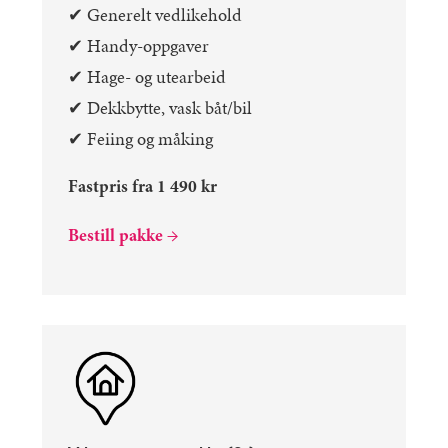
✔︎ Generelt vedlikehold
✔︎ Handy-oppgaver
✔︎ Hage- og utearbeid
✔︎ Dekkbytte, vask båt/bil
✔︎ Feiing og måking
Fastpris fra 1 490 kr
Bestill pakke →