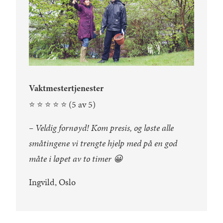
Vaktmestertjenester
⭐️ ⭐️ ⭐️ ⭐️ ⭐️ (5 av 5)
– Veldig fornøyd! Kom presis, og løste alle
småtingene vi trengte hjelp med på en god
måte i løpet av to timer 😀
Ingvild, Oslo