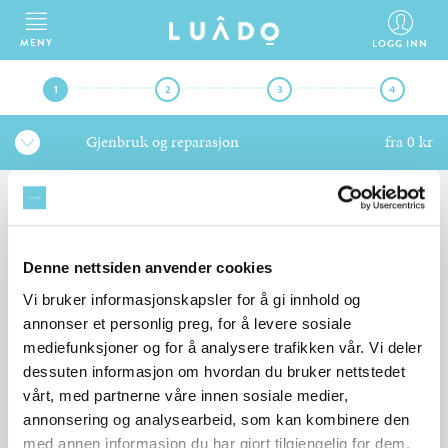
MENY
LOGG INN
1
2
3
4
Gjenbruk og reparasjon
fra 0 kr
BESKRIV DIN JOBB
Denne nettsiden anvender cookies
Flinke og godkjente fiksere er klare til å hjelpe deg med din jobb.
Vi bruker informasjonskapsler for å gi innhold og
Hva ønsker du hjelp med?
annonser et personlig preg, for å levere sosiale
mediefunksjoner og for å analysere trafikken vår. Vi deler
dessuten informasjon om hvordan du bruker nettstedet
VELG TJENESTE
vårt, med partnerne våre innen sosiale medier,
Gjenbruk og reparasjon
annonsering og analysearbeid, som kan kombinere den
med annen informasjon du har gjort tilgjengelig for dem,