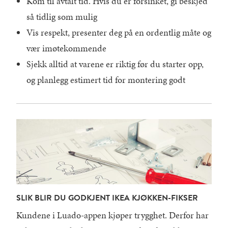
Kom til avtalt tid. Hvis du er forsinket, gi beskjed
så tidlig som mulig
Vis respekt, presenter deg på en ordentlig måte og
vær imøtekommende
Sjekk alltid at varene er riktig før du starter opp,
og planlegg estimert tid for montering godt
SLIK BLIR DU GODKJENT IKEA KJØKKEN-FIKSER
Kundene i Luado-appen kjøper trygghet. Derfor har