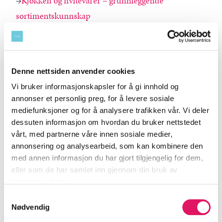
→
Kjøkken og hvitevarer – grunnleggende
sortimentskunnskap
→
METOD & SEKTION Kitchen Product
→
ENHET Kitchen Product Knowledge
Denne nettsiden anvender cookies
SEND INN DIPLOM OG BEVIS NÅ
Vi bruker informasjonskapsler for å gi innhold og
annonser et personlig preg, for å levere sosiale
mediefunksjoner og for å analysere trafikken vår. Vi deler
dessuten informasjon om hvordan du bruker nettstedet
HVA ER INKLUDERT VED KJØKKENMONTERING?
vårt, med partnerne våre innen sosiale medier,
annonsering og analysearbeid, som kan kombinere den
Du og kjøper blir enig om hvilket arbeid som skal
med annen informasjon du har gjort tilgjengelig for dem,
inkluderes i hver enkelt jobb. Kundene bør kunne
eller som de har samlet inn gjennom din bruk av
motta et estimat fra deg basert på dette.
tjenestene deres.
Samtykkevalg
En kjøkkenmontering inkluderer at du:
Nødvendig