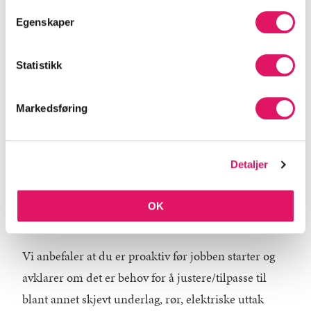
Monterer alle typer av skap
Egenskaper
Installerer skapene på vegg/gulv
Monterer ben, sokler, dekksider og foringer
Statistikk
Tilpasser skap, dekksider og foringer
Monterer og installerer skuffer, hylleplater,
Markedsføring
fronter og dører
Monterer håndtak og knotter
Installerer belysning
Detaljer
Installerer hvitevarer fra IKEA
Rydder og fjerner papp/emballasje
OK
Vi anbefaler at du er proaktiv før jobben starter og
avklarer om det er behov for å justere/tilpasse til
blant annet skjevt underlag, rør, elektriske uttak