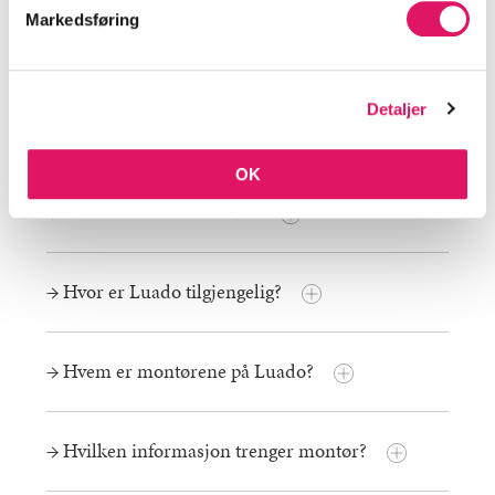
Markedsføring
Noe du lurer på?
Nedenfor finner du de vanligste spørsmålene og
Detaljer
svarene vi får.
OK
→ Passer låsen til min dør?
→ Hvor er Luado tilgjengelig?
→ Hvem er montørene på Luado?
→ Hvilken informasjon trenger montør?