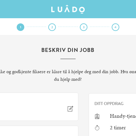
1
2
3
4
BESKRIV DIN JOBB
nke og godkjente fiksere er klare til å hjelpe deg med din jobb. Hva øn
du hjelp med?
DITT OPPDRAG
Handy-tjen
2 timer