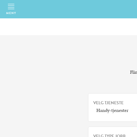
MENY
Fli
VELG TJENESTE
Handy-tjenester
VELG TYPE JOBB