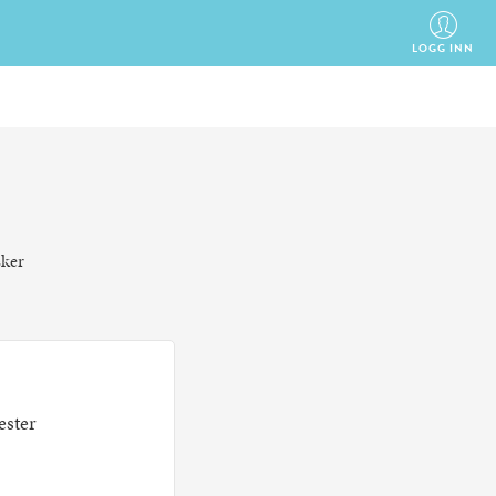
LOGG INN
sker
ester