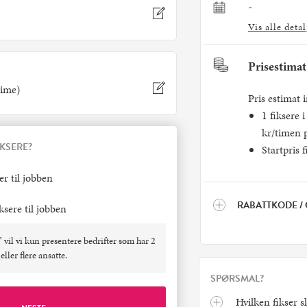
-
Vis alle detal
Prisestimat
time)
Pris estimat i
1 fiksere i
kr/timen 
IKSERE?
Startpris 
er til jobben
RABATTKODE /
iksere til jobben
” vil vi kun presentere bedrifter som har 2
eller flere ansatte.
SPØRSMAL?
Hvilken fikser s