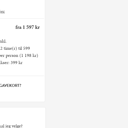
jer
fra 1 597 kr
nkl.
 2 time(r) til 599
per person (1 198 kr)
fikser: 399 kr
 GAVEKORT?
kal jeg velge?