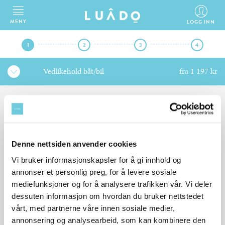
MENY
LOGG INN
1
2
3
4
Vedlikehold båt/bil
fra 1 197 kr
BESKRIV DIN JOBB
Denne nettsiden anvender cookies
Flinke og godkjente fiksere er klare til å hjelpe deg med din jobb.
Hva ønsker du hjelp med?
Vi bruker informasjonskapsler for å gi innhold og
annonser et personlig preg, for å levere sosiale
mediefunksjoner og for å analysere trafikken vår. Vi deler
VELG TJENESTE
dessuten informasjon om hvordan du bruker nettstedet
Vedlikehold båt/bil
vårt, med partnerne våre innen sosiale medier,
annonsering og analysearbeid, som kan kombinere den