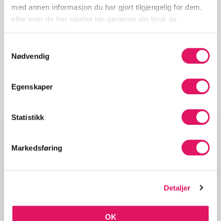
med annen informasjon du har gjort tilgjengelig for dem,
eller som de har samlet inn gjennom din bruk av
VELG TYPE JOBB
tjenestene deres.
Bilpleie
Samtykkevalg
Nødvendig
VELG PRODUKT
Egenskaper
Bilvask utvendig (time)
Statistikk
TRENGER DU FLERE FIKSERE?
Markedsføring
Jeg trenger én fikser til jobben
Jeg trenger flere fiksere til jobben
Detaljer
Velger du “flere fiksere” vil vi kun presentere bedrifter som har
2 eller flere ansatte.
OK