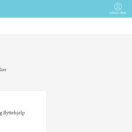
LOGG INN
sker
 flyttehjelp