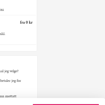
jer
fra 0 kr
nkl.
kal jeg velge?
etaler jeg for
inn mottatt
kort?