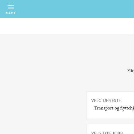
MENY
Fli
VELG TJENESTE
Transport og flyttehj
VELG TYPE JOBB