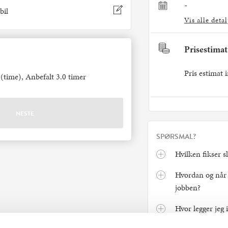
-
bil
Vis alle detal
Prisestimat
Pris estimat i
(time), Anbefalt 3.0 timer
SPØRSMAL?
Hvilken fikser s
Hvordan og når b
jobben?
Hvor legger jeg 
rabattkode/gave