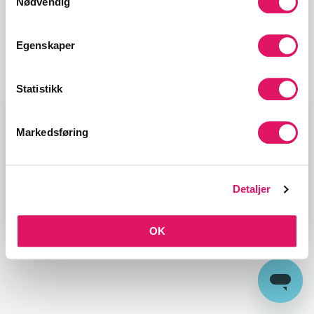
Nødvendig
VELG TYPE JOBB
Egenskaper
Installasjon wifi/ruter
Statistikk
VELG PRODUKT
Markedsføring
Installasjon wifi/ruter (timer), Anbefalt 2.0 timer
Detaljer
OK