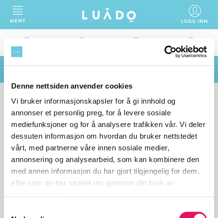
MENY
LOGG INN
1
2
3
4
Teknisk support
fra 0 kr
Denne nettsiden anvender cookies
Vi bruker informasjonskapsler for å gi innhold og
BESKRIV DIN JOBB
annonser et personlig preg, for å levere sosiale
mediefunksjoner og for å analysere trafikken vår. Vi deler
dessuten informasjon om hvordan du bruker nettstedet
Flinke og godkjente fiksere er klare til å hjelpe deg med din jobb.
vårt, med partnerne våre innen sosiale medier,
Hva ønsker du hjelp med?
annonsering og analysearbeid, som kan kombinere den
med annen informasjon du har gjort tilgjengelig for dem,
eller som de har samlet inn gjennom din bruk av
VELG TJENESTE
tjenestene deres.
Teknisk support
Samtykkevalg