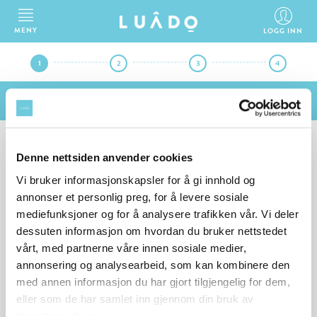
MENY
LOGG INN
1
2
3
4
Transport og flyttehjelp
fra 0 kr
BESKRIV DIN JOBB
Denne nettsiden anvender cookies
Vi bruker informasjonskapsler for å gi innhold og
annonser et personlig preg, for å levere sosiale
Flinke og godkjente fiksere er klare til å hjelpe deg med din jobb.
mediefunksjoner og for å analysere trafikken vår. Vi deler
Hva ønsker du hjelp med?
dessuten informasjon om hvordan du bruker nettstedet
vårt, med partnerne våre innen sosiale medier,
annonsering og analysearbeid, som kan kombinere den
VELG TJENESTE
med annen informasjon du har gjort tilgjengelig for dem,
Transport og flyttehjelp
eller som de har samlet inn gjennom din bruk av
tjenestene deres.