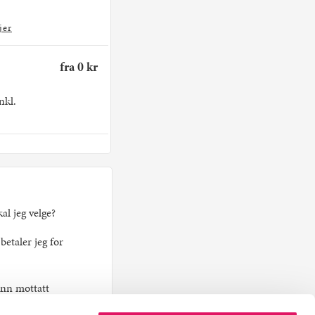
jer
fra 0 kr
nkl.
kal jeg velge?
etaler jeg for
inn mottatt
kort?