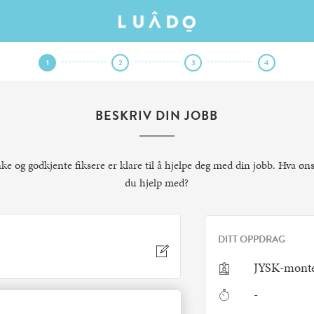
1
2
3
4
BESKRIV DIN JOBB
nke og godkjente fiksere er klare til å hjelpe deg med din jobb. Hva øn
du hjelp med?
DITT OPPDRAG
JYSK-monte
-