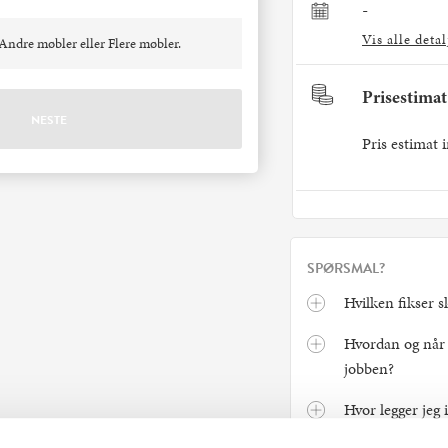
-
Vis alle detal
Andre møbler eller Flere møbler.
Prisestimat
Pris estimat i
SPØRSMAL?
Hvilken fikser s
Hvordan og når b
jobben?
Hvor legger jeg 
rabattkode/gave