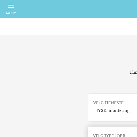
MENY
Fli
VELG TJENESTE
JYSK-montering
VELG TYPE JOBB